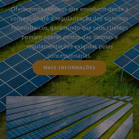
Oferecemos serviços que envolvem desde a
concepção até a regularização dos sistemas
fotovoltaicos, garantindo que seus clientes
possam operar dentro das normas e
regulamentações exigidas pelas
concessionárias.
MAIS INFORMAÇÕES