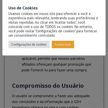
possível, rastreando anonimamente seus
interesses e apresentando coisas
Uso de Cookies
semelhantes que possam ser do seu
Usamos cookies em nosso site para oferecer a você a
interesse.
experiência mais relevante, lembrando suas preferências e
visitas repetidas. Ao clicar em “Aceitar todos”, você
Vários parceiros anunciam em nosso nome e
concorda com o uso de TODOS os cookies. No entanto,
os cookies de rastreamento de afiliados
você pode visitar "Configurações de cookies" para fornecer
simplesmente nos permitem ver se nossos
um consentimento controlado.
clientes acessaram o site através de um dos
Configurações de cookies
Aceitar tudo
sites de nossos parceiros, para que possamos
creditá-los adequadamente e, quando
aplicável, permitir que nossos parceiros
afiliados ofereçam qualquer promoção que
pode fornecê-lo para fazer uma compra.
Compromisso do Usuário
O usuário se compromete a fazer uso adequado
dos conteúdos e da informação que o GSH
Engenharia oferece no site e com caráter