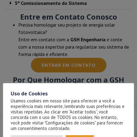
5º Comissionamento do Sistema
Entre em Contato Conosco
Precisa homologar seu projeto de energia solar
fotovoltaica?
Entre em contato com a
GSH Engenharia
e conte
com a nossa expertise para regularizar seu sistema de
forma rápida e eficiente.
ENTRAR EM CONTATO
Por Que Homologar com a GSH
Engenharia?
Uso de Cookies
Rapidez:
Garantimos o envio do projeto à
Usamos cookies em nosso site para oferecer a você a
concessionária em até
3 dias úteis
, acelerando o
experiência mais relevante, lembrando suas preferências e
processo de homologação.
visitas repetidas. Ao clicar em “Aceitar todos”, você
concorda com o uso de TODOS os cookies. No entanto,
Atuação Nacional:
Homologamos projetos em
você pode visitar "Configurações de cookies" para fornecer
todas as concessionárias de energia do Brasil
.
um consentimento controlado.
Equipe Especializada:
Contamos com engenheiros