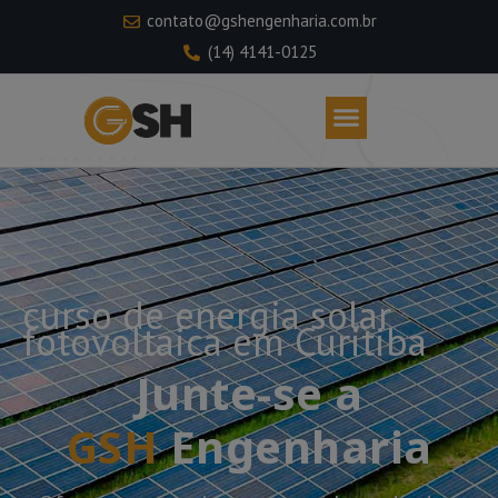
contato@gshengenharia.com.br
(14) 4141-0125
curso de energia solar
fotovoltaica em Curitiba
Junte-se a
GSH
Engenharia