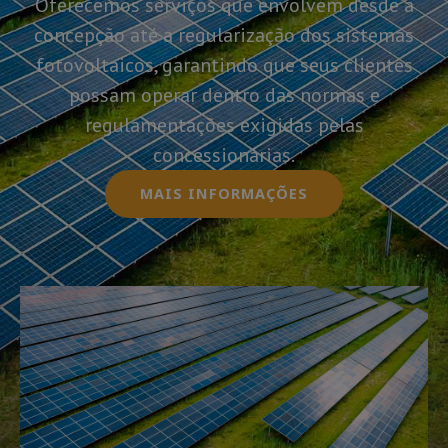
Oferecemos serviços que envolvem desde a
concepção até a regularização dos sistemas
fotovoltaicos, garantindo que seus clientes
possam operar dentro das normas e
regulamentações exigidas pelas
concessionárias.
MAIS INFORMAÇÕES