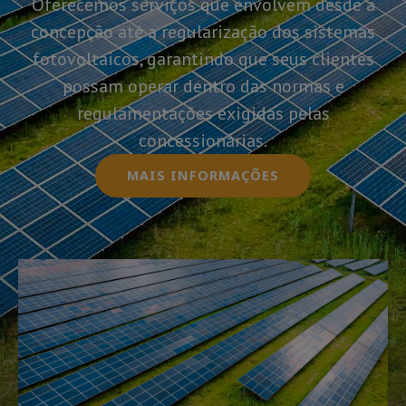
Oferecemos serviços que envolvem desde a
concepção até a regularização dos sistemas
fotovoltaicos, garantindo que seus clientes
possam operar dentro das normas e
regulamentações exigidas pelas
concessionárias.
MAIS INFORMAÇÕES