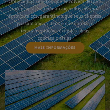
Oferecemos serviços que envolvem desde a
concepção até a regularização dos sistemas
fotovoltaicos, garantindo que seus clientes
possam operar dentro das normas e
regulamentações exigidas pelas
concessionárias.
MAIS INFORMAÇÕES