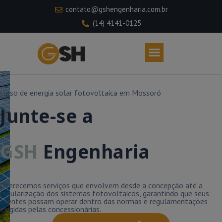
contato@gshengenharia.com.br
(14) 4141-0125
Cabines e Subestações
curso de energia solar fotovoltaica em Mossoró
Junte-se a
GSH
Engenharia
Oferecemos serviços que envolvem desde a concepção até a
regularização dos sistemas fotovoltaicos, garantindo que seus
clientes possam operar dentro das normas e regulamentações
exigidas pelas concessionárias.