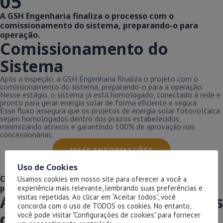
05
A GSH Engenharia finaliza o processo com o
comissionamento do sistema, preparando-o para
operação.
Comissionamento do
Sistema
Após a inspeção, a GSH Engenharia finaliza o projeto com o
comissionamento do sistema, preparando-o para a operação.
Nesse estágio, o sistema já está homologado, conectado à rede e
pronto para gerar energia solar de forma eficiente e segura.
Esse fluxo assegura que os projetos de energia solar fotovoltaica
sejam homologados dentro dos prazos estabelecidos,
minimizando atrasos e garantindo 100% de aprovação nas
concessionárias.
MAIS INFORMAÇÕES
Uso de Cookies
Oferecendo suporte especializado e eficiente em
Usamos cookies em nosso site para oferecer a você a
projetos de energia solar fotovoltaica.
experiência mais relevante, lembrando suas preferências e
Atendemos todas as regiões
visitas repetidas. Ao clicar em “Aceitar todos”, você
concorda com o uso de TODOS os cookies. No entanto,
do Brasil
você pode visitar "Configurações de cookies" para fornecer