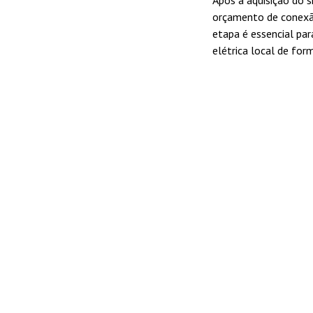
Após a aquisição do s
orçamento de conexão
etapa é essencial par
elétrica local de for