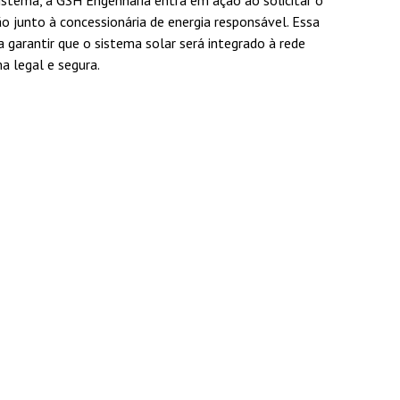
istema, a GSH Engenharia entra em ação ao solicitar o
 junto à concessionária de energia responsável. Essa
a garantir que o sistema solar será integrado à rede
ma legal e segura.