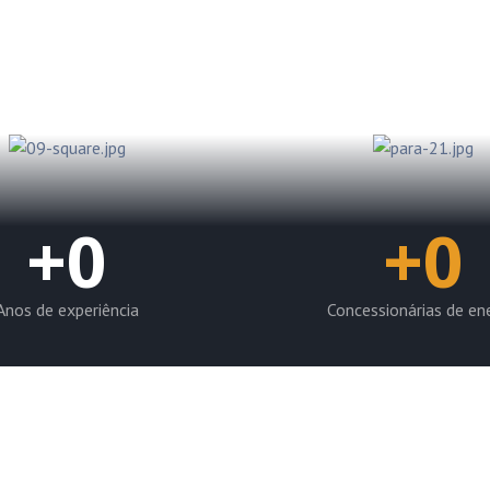
pção até a regularização
 clientes possam operar
las concessionárias.
+
0
+
0
Anos de experiência
Concessionárias de en