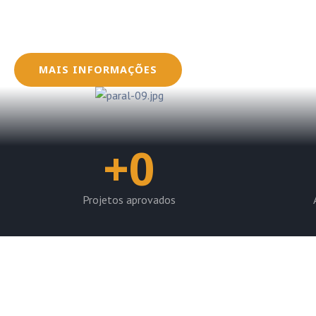
Oferecemos serviços que envolvem desde a conce
dos sistemas fotovoltaicos, garantindo que seus
dentro das normas e regulamentações exigidas pe
MAIS INFORMAÇÕES
+
0
Projetos aprovados