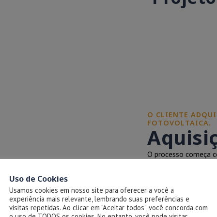
O CLIENTE ADQUI
FOTOVOLTAICA.
Aquisi
O processo começa co
pelo cliente. Isso in
painéis, inversores e 
Uso de Cookies
Usamos cookies em nosso site para oferecer a você a
experiência mais relevante, lembrando suas preferências e
visitas repetidas. Ao clicar em “Aceitar todos”, você concorda com
o uso de TODOS os cookies. No entanto, você pode visitar