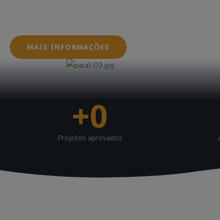
dos sistemas fotovoltaicos, garantindo que seus
dentro das normas e regulamentações exigidas pe
MAIS INFORMAÇÕES
+
0
Projetos aprovados