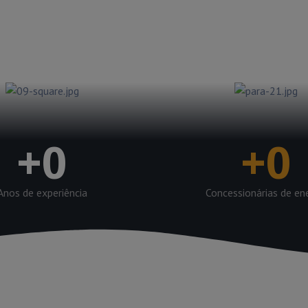
 clientes possam operar
las concessionárias.
+
0
+
0
Anos de experiência
Concessionárias de en