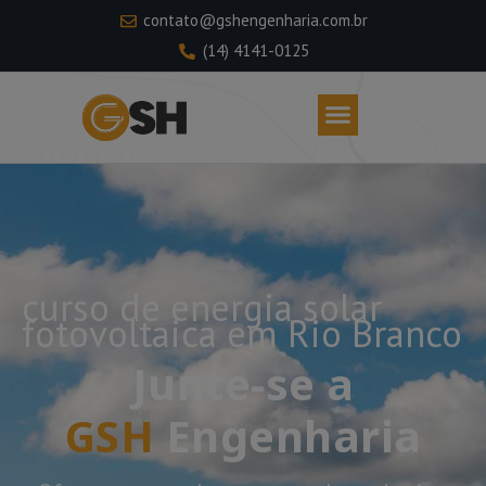
contato@gshengenharia.com.br
(14) 4141-0125
curso de energia solar
fotovoltaica em Rio Branco
Junte-se a
GSH
Engenharia