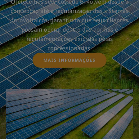
Oferecemos serviços que envolvem desde a
concepção até a regularização dos sistemas
fotovoltaicos, garantindo que seus clientes
possam operar dentro das normas e
regulamentações exigidas pelas
concessionárias.
MAIS INFORMAÇÕES