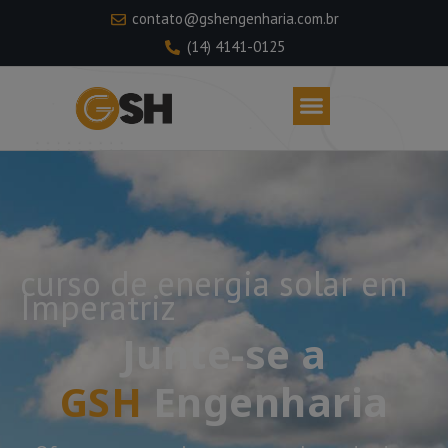
contato@gshengenharia.com.br
(14) 4141-0125
curso de energia solar em
Imperatriz
Junte-se a
GSH
Engenharia