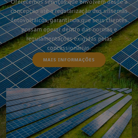
Oferecemos serviços que envolvem desde a
concepção até a regularização dos sistemas
fotovoltaicos, garantindo que seus clientes
possam operar dentro das normas e
regulamentações exigidas pelas
concessionárias.
MAIS INFORMAÇÕES