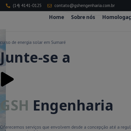
(14) 4141-0125
contato@gshengenharia.com.br
Home
Sobre nós
Homologaç
curso de energia solar em Sumaré
Junte-se a
GSH
Engenharia
Oferecemos serviços que envolvem desde a concepção até a regula