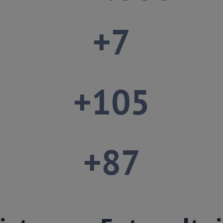
+
7
+
105
+
87