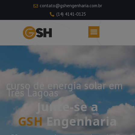
contato@gshengenharia.com.br
(14) 4141-0125
curso de energia solar em
Três Lagoas
Junte-se a
GSH
Engenharia