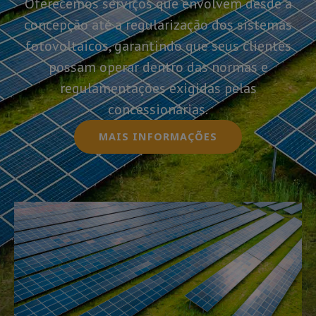
Oferecemos serviços que envolvem desde a
concepção até a regularização dos sistemas
fotovoltaicos, garantindo que seus clientes
possam operar dentro das normas e
regulamentações exigidas pelas
concessionárias.
MAIS INFORMAÇÕES