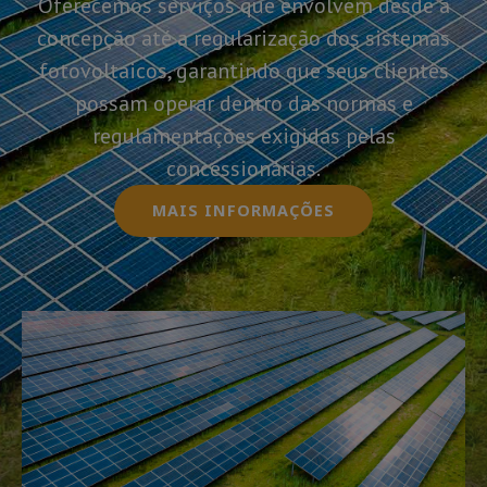
Oferecemos serviços que envolvem desde a
concepção até a regularização dos sistemas
fotovoltaicos, garantindo que seus clientes
possam operar dentro das normas e
regulamentações exigidas pelas
concessionárias.
MAIS INFORMAÇÕES