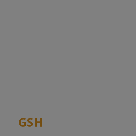
curso de instalação de
energia solar em Caruaru
Junte-se a
GSH
Engenharia