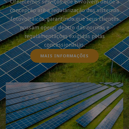
Oferecemos serviços que envolvem desde a
concepção até a regularização dos sistemas
fotovoltaicos, garantindo que seus clientes
possam operar dentro das normas e
regulamentações exigidas pelas
concessionárias.
MAIS INFORMAÇÕES