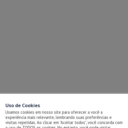
Uso de Cookies
Entenda
Usamos cookies em nosso site para oferecer a você a
experiência mais relevante, lembrando suas preferências e
Projeto
visitas repetidas. Ao clicar em “Aceitar todos”, você concorda com
o uso de TODOS os cookies. No entanto, você pode visitar