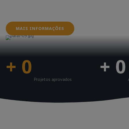
Oferecemos serviços que envolvem desde a conce
dos sistemas fotovoltaicos, garantindo que seus
dentro das normas e regulamentações exigidas pe
MAIS INFORMAÇÕES
+
0
+
0
Projetos aprovados