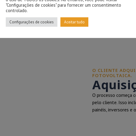
"Configurações de cookies" para fornecer um consentimento
controlado.
Configurações de cookies
Aceitar tudo
O CLIENTE ADQUI
FOTOVOLTAICA.
Aquisi
O processo começa co
pelo cliente. Isso in
painéis, inversores e 