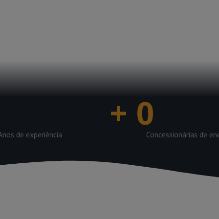
pção até a regularização
 clientes possam operar
las concessionárias.
+
0
Anos de experiência
Concessionárias de en