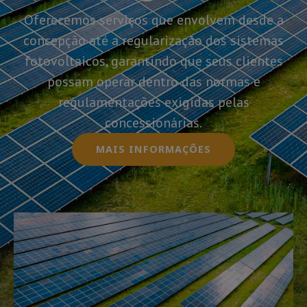
Oferecemos serviços que envolvem desde a
concepção até a regularização dos sistemas
fotovoltaicos, garantindo que seus clientes
possam operar dentro das normas e
regulamentações exigidas pelas
concessionárias.
MAIS INFORMAÇÕES