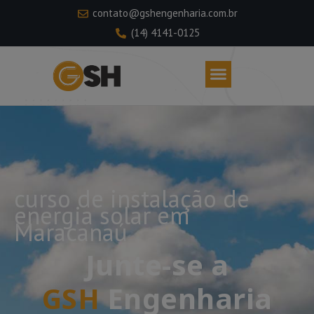
contato@gshengenharia.com.br
(14) 4141-0125
curso de instalação de
energia solar em
Maracanaú
Junte-se a
GSH
Engenharia