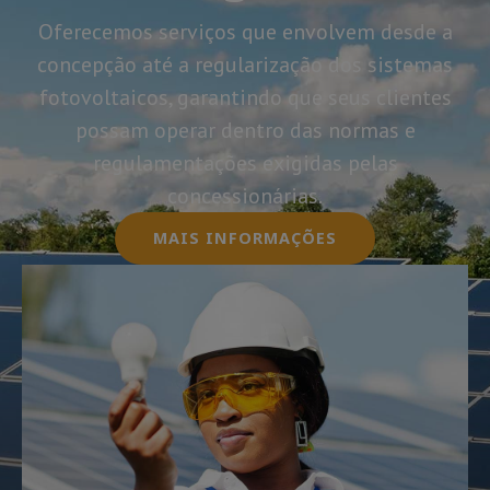
Oferecemos serviços que envolvem desde a
concepção até a regularização dos sistemas
fotovoltaicos, garantindo que seus clientes
possam operar dentro das normas e
regulamentações exigidas pelas
concessionárias.
MAIS INFORMAÇÕES