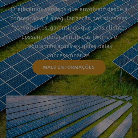
Oferecemos serviços que envolvem desde a
concepção até a regularização dos sistemas
fotovoltaicos, garantindo que seus clientes
possam operar dentro das normas e
regulamentações exigidas pelas
concessionárias.
MAIS INFORMAÇÕES