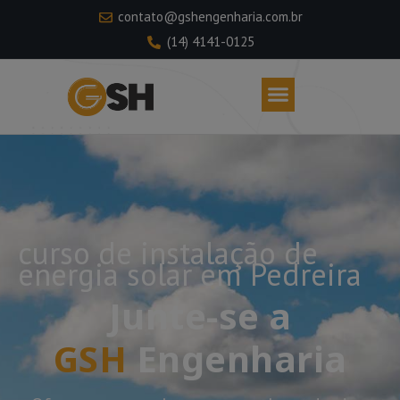
contato@gshengenharia.com.br
(14) 4141-0125
curso de instalação de
energia solar em Pedreira
Junte-se a
GSH
Engenharia