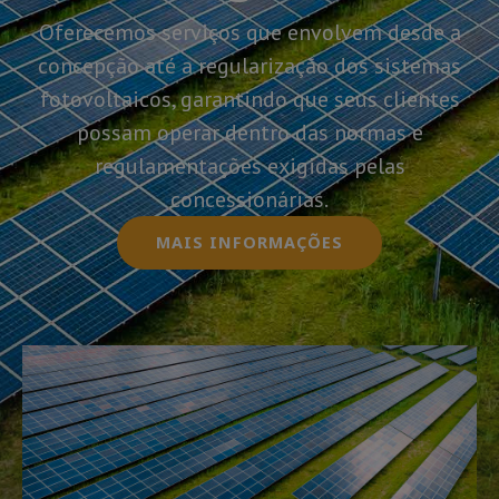
Oferecemos serviços que envolvem desde a
concepção até a regularização dos sistemas
fotovoltaicos, garantindo que seus clientes
possam operar dentro das normas e
regulamentações exigidas pelas
concessionárias.
MAIS INFORMAÇÕES