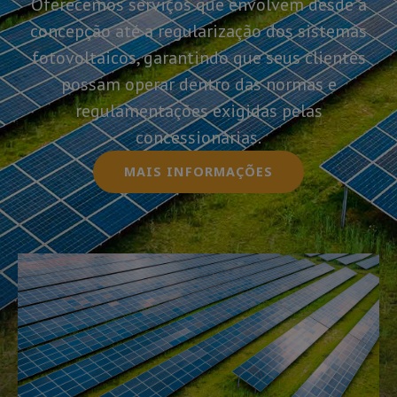
Oferecemos serviços que envolvem desde a
concepção até a regularização dos sistemas
fotovoltaicos, garantindo que seus clientes
possam operar dentro das normas e
regulamentações exigidas pelas
concessionárias.
MAIS INFORMAÇÕES