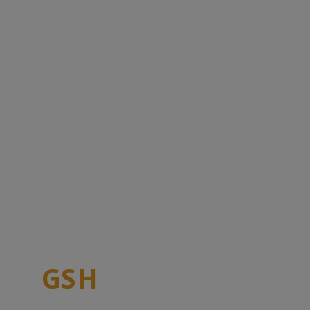
curso eletricista solar em
Caxias
Junte-se a
GSH
Engenharia