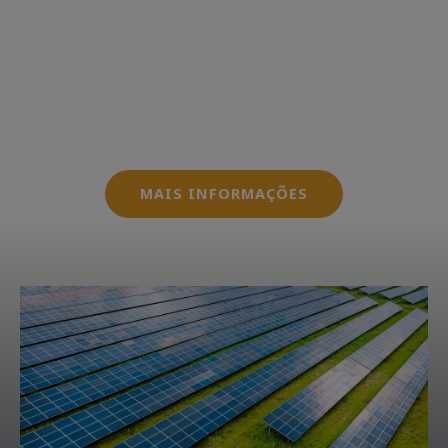
Oferecemos serviços que envolvem desde a
concepção até a regularização dos sistemas
fotovoltaicos, garantindo que seus clientes
possam operar dentro das normas e
regulamentações exigidas pelas
concessionárias.
MAIS INFORMAÇÕES