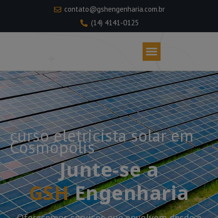
contato@gshengenharia.com.br
(14) 4141-0125
curso eletricista solar em
Cosmópolis
Junte-se a
GSH
Engenharia
Oferecemos serviços que envolvem desde a