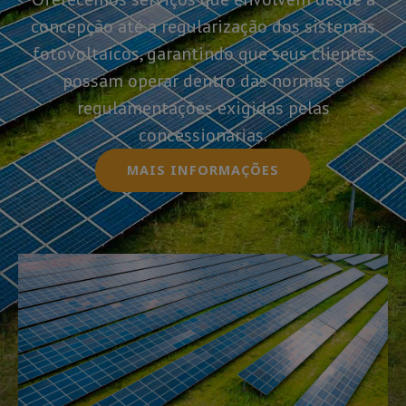
concepção até a regularização dos sistemas
fotovoltaicos, garantindo que seus clientes
possam operar dentro das normas e
regulamentações exigidas pelas
concessionárias.
MAIS INFORMAÇÕES