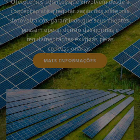
Oferecemos serviços que envolvem desde a
concepção até a regularização dos sistemas
fotovoltaicos, garantindo que seus clientes
possam operar dentro das normas e
regulamentações exigidas pelas
concessionárias.
MAIS INFORMAÇÕES