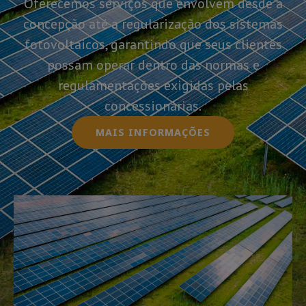
Oferecemos serviços que envolvem desde a
concepção até a regularização dos sistemas
fotovoltaicos, garantindo que seus clientes
possam operar dentro das normas e
regulamentações exigidas pelas
concessionárias.
MAIS INFORMAÇÕES