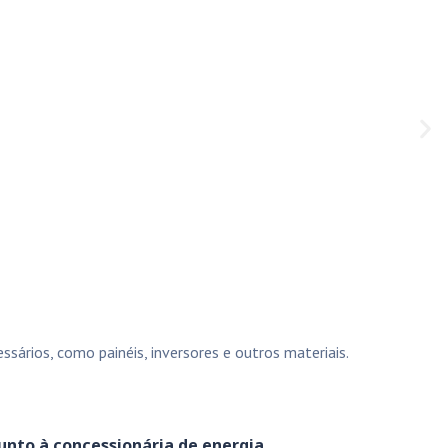
sários, como painéis, inversores e outros materiais.
unto à concessionária de energia.