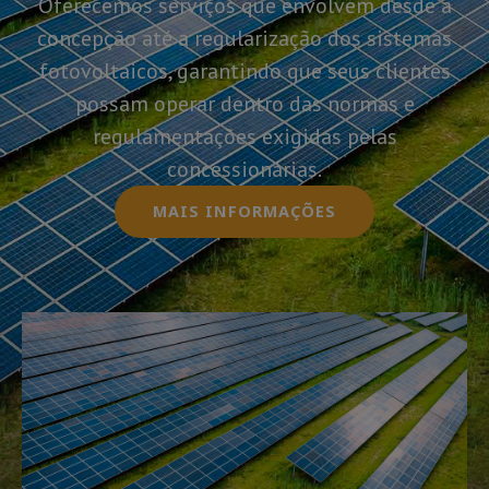
Oferecemos serviços que envolvem desde a
concepção até a regularização dos sistemas
fotovoltaicos, garantindo que seus clientes
possam operar dentro das normas e
regulamentações exigidas pelas
concessionárias.
MAIS INFORMAÇÕES