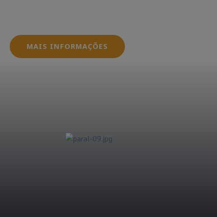
dos sistemas fotovoltaicos, garantindo que seus
dentro das normas e regulamentações exigidas pe
MAIS INFORMAÇÕES