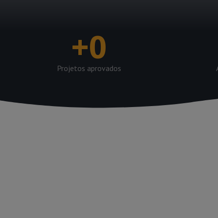
+
0
Projetos aprovados