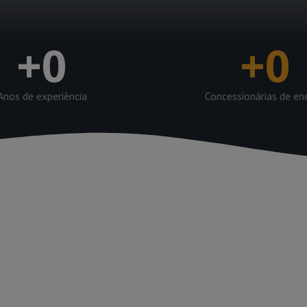
+
0
+
0
Anos de experiência
Concessionárias de en