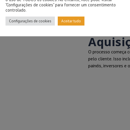
"Configurações de cookies" para fornecer um consentimento
controlado.
Configurações de cookies
Aceitar tudo
O CLIENTE ADQUI
FOTOVOLTAICA.
Aquisi
O processo começa co
pelo cliente. Isso in
painéis, inversores e 