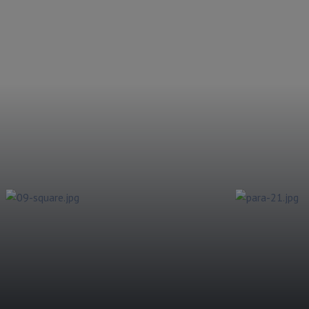
 clientes possam operar
las concessionárias.