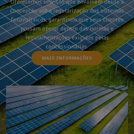
Oferecemos serviços que envolvem desde a
concepção até a regularização dos sistemas
fotovoltaicos, garantindo que seus clientes
possam operar dentro das normas e
regulamentações exigidas pelas
concessionárias.
MAIS INFORMAÇÕES