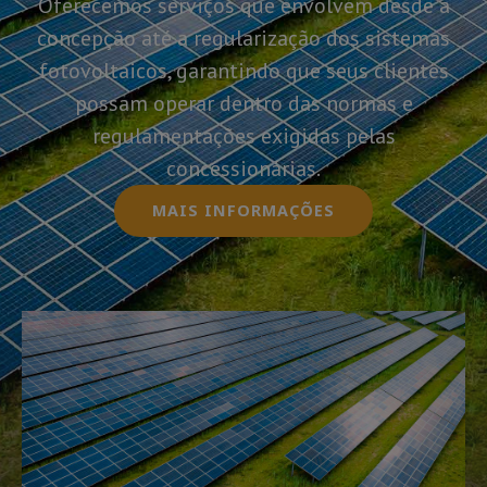
Oferecemos serviços que envolvem desde a
concepção até a regularização dos sistemas
fotovoltaicos, garantindo que seus clientes
possam operar dentro das normas e
regulamentações exigidas pelas
concessionárias.
MAIS INFORMAÇÕES