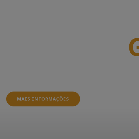
Junte-se a
Oferecemos serviços que envolvem desde a conce
dos sistemas fotovoltaicos, garantindo que seus
dentro das normas e regulamentações exigidas pe
MAIS INFORMAÇÕES