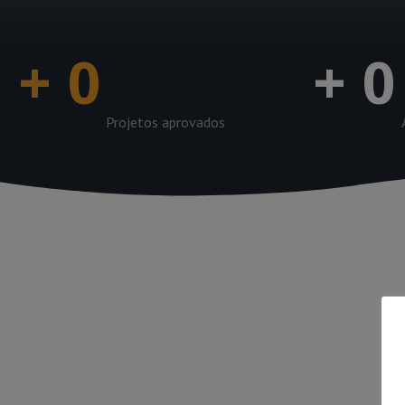
+
0
+
0
Projetos aprovados