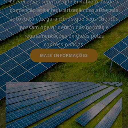
Oferecemos serviços que envolvem desde a
concepção até a regularização dos sistemas
fotovoltaicos, garantindo que seus clientes
possam operar dentro das normas e
regulamentações exigidas pelas
concessionárias.
MAIS INFORMAÇÕES