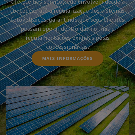
Oferecemos serviços que envolvem desde a
concepção até a regularização dos sistemas
fotovoltaicos, garantindo que seus clientes
possam operar dentro das normas e
regulamentações exigidas pelas
concessionárias.
MAIS INFORMAÇÕES