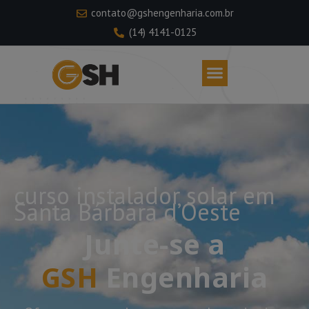
contato@gshengenharia.com.br
(14) 4141-0125
curso instalador solar em
Santa Bárbara d’Oeste
Junte-se a
GSH
Engenharia