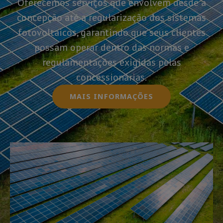
Oferecemos serviços que envolvem desde a
concepção até a regularização dos sistemas
fotovoltaicos, garantindo que seus clientes
possam operar dentro das normas e
regulamentações exigidas pelas
concessionárias.
MAIS INFORMAÇÕES