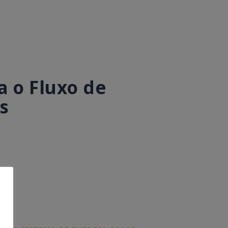
 o Fluxo de
s