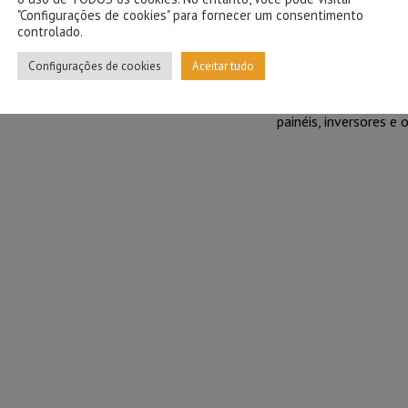
O CLIENTE ADQUI
"Configurações de cookies" para fornecer um consentimento
FOTOVOLTAICA.
Aquisi
controlado.
Configurações de cookies
Aceitar tudo
O processo começa co
pelo cliente. Isso in
painéis, inversores e 