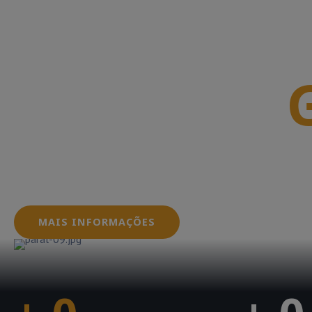
Junte-se a
Oferecemos serviços que envolvem desde a conce
dos sistemas fotovoltaicos, garantindo que seus
dentro das normas e regulamentações exigidas pe
MAIS INFORMAÇÕES