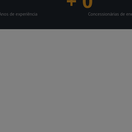
+
0
Anos de experiência
Concessionárias de en