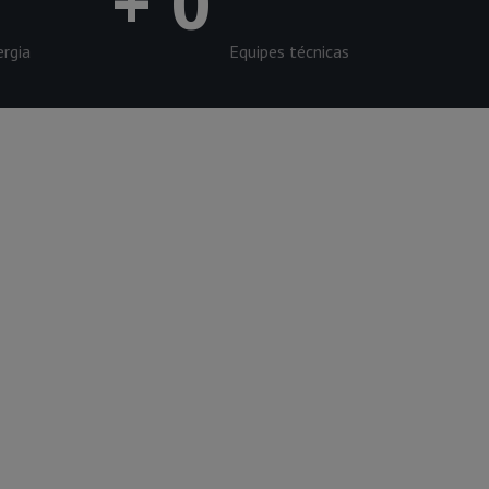
+
0
ergia
Equipes técnicas