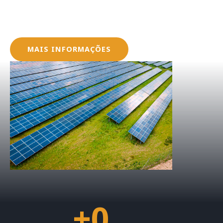
Oferecemos serviços que envolvem desde a conce
dos sistemas fotovoltaicos, garantindo que seus
dentro das normas e regulamentações exigidas pe
MAIS INFORMAÇÕES
+
0