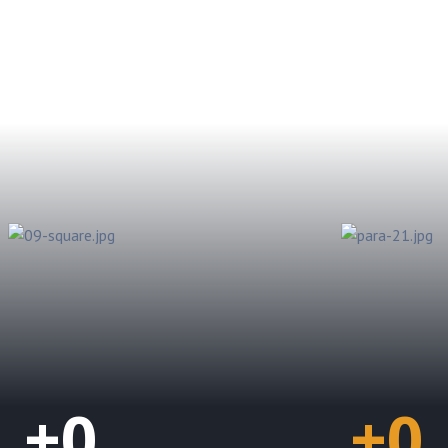
pção até a regularização
 clientes possam operar
las concessionárias.
+
0
+
0