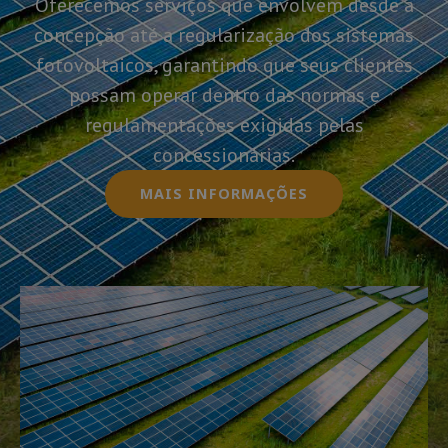
Oferecemos serviços que envolvem desde a
concepção até a regularização dos sistemas
fotovoltaicos, garantindo que seus clientes
possam operar dentro das normas e
regulamentações exigidas pelas
concessionárias.
MAIS INFORMAÇÕES