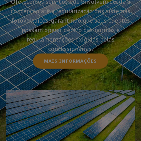
Oferecemos serviços que envolvem desde a
concepção até a regularização dos sistemas
fotovoltaicos, garantindo que seus clientes
possam operar dentro das normas e
regulamentações exigidas pelas
concessionárias.
MAIS INFORMAÇÕES