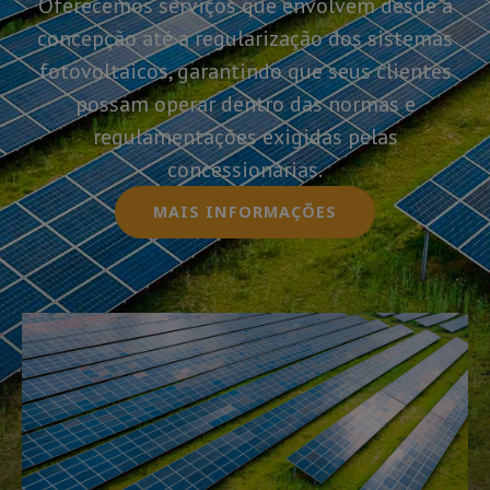
Oferecemos serviços que envolvem desde a
concepção até a regularização dos sistemas
fotovoltaicos, garantindo que seus clientes
possam operar dentro das normas e
regulamentações exigidas pelas
concessionárias.
MAIS INFORMAÇÕES