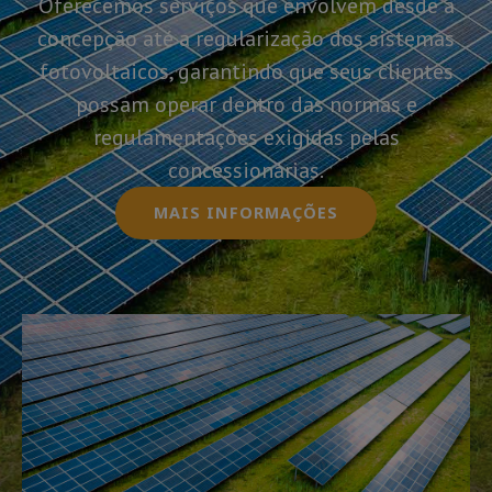
Oferecemos serviços que envolvem desde a
concepção até a regularização dos sistemas
fotovoltaicos, garantindo que seus clientes
possam operar dentro das normas e
regulamentações exigidas pelas
concessionárias.
MAIS INFORMAÇÕES