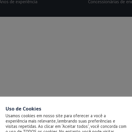
Anos de experiência
Concessionárias de en
Uso de Cookies
Usamos cookies em nosso site para oferecer a você a
experiência mais relevante, lembrando suas preferências e
visitas repetidas. Ao clicar em “Aceitar todos”, você concorda com
o uso de TODOS os cookies. No entanto, você pode visitar