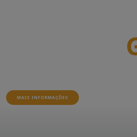
Junte-se a
Oferecemos serviços que envolvem desde a conce
dos sistemas fotovoltaicos, garantindo que seus
dentro das normas e regulamentações exigidas pe
MAIS INFORMAÇÕES