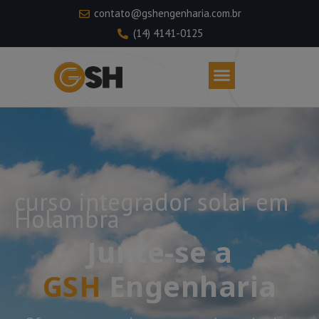
contato@gshengenharia.com.br
(14) 4141-0125
curso integrador solar em
Holambra
Junte-se a
GSH
Engenharia