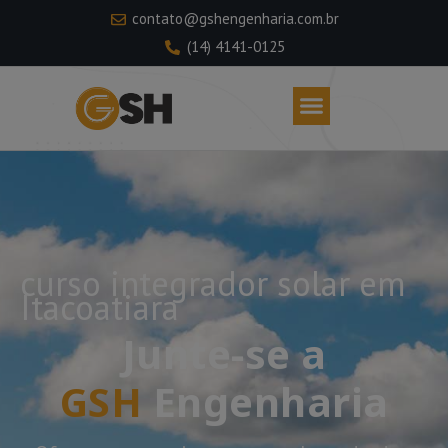
contato@gshengenharia.com.br
(14) 4141-0125
curso integrador solar em
Itacoatiara
Junte-se a
GSH
Engenharia