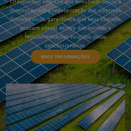
Oferecemos serviços que envolvem desde a
concepção até a regularização dos sistemas
fotovoltaicos, garantindo que seus clientes
possam operar dentro das normas e
regulamentações exigidas pelas
concessionárias.
MAIS INFORMAÇÕES